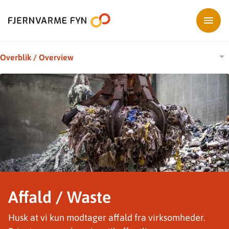
Overblik / Overview
Anmod om at blive kunde
Bestilling af vejekort
Affald / Waste
Husk at vi kun modtager affald fra virksomheder.