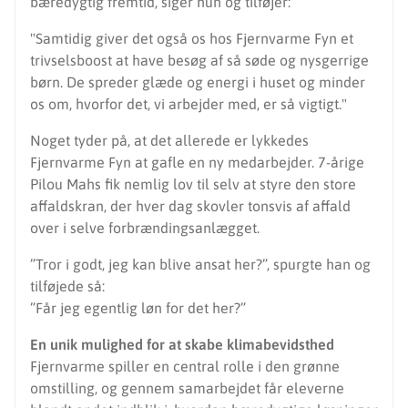
bæredygtig fremtid, siger hun og tilføjer:
"Samtidig giver det også os hos Fjernvarme Fyn et
trivselsboost at have besøg af så søde og nysgerrige
børn. De spreder glæde og energi i huset og minder
os om, hvorfor det, vi arbejder med, er så vigtigt."
Noget tyder på, at det allerede er lykkedes
Fjernvarme Fyn at gafle en ny medarbejder. 7-årige
Pilou Mahs fik nemlig lov til selv at styre den store
affaldskran, der hver dag skovler tonsvis af affald
over i selve forbrændingsanlægget.
”Tror i godt, jeg kan blive ansat her?”, spurgte han og
tilføjede så:
”Får jeg egentlig løn for det her?”
En unik mulighed for at skabe klimabevidsthed
Fjernvarme spiller en central rolle i den grønne
omstilling, og gennem samarbejdet får eleverne