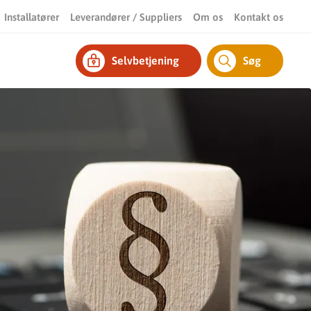
Installatører
Leverandører / Suppliers
Om os
Kontakt os
Selvbetjening
Søg