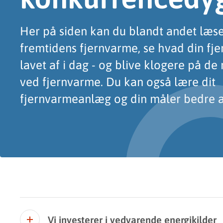
Her på siden kan du blandt andet læs
fremtidens fjernvarme, se hvad din fj
lavet af i dag - og blive klogere på d
ved fjernvarme. Du kan også lære dit
fjernvarmeanlæg og din måler bedre a
Vi investerer i vedvarende energikilder