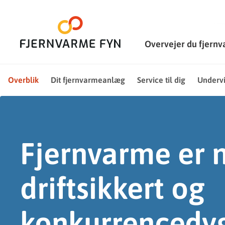
Overvejer du fjern
Overblik
Dit fjernvarmeanlæg
Service til dig
Undervi
Fjernvarme er 
driftsikkert og
konkurrencedyg