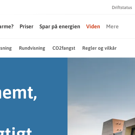
Driftstatus
varme?
Priser
Spar på energien
Viden
Mere
sning
Rundvisning
CO2fangst
Regler og vilkår
nemt,
tigt