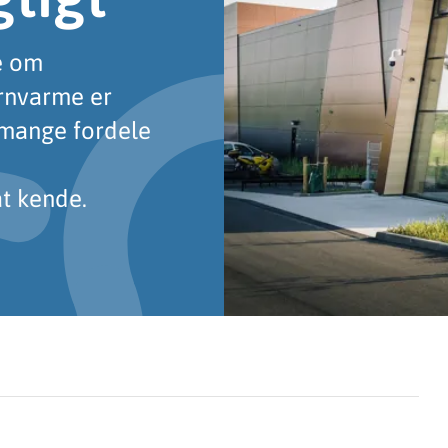
e om
ernvarme er
e mange fordele
t kende.