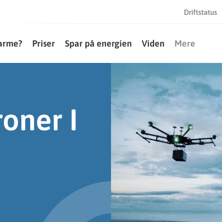
Driftstatus
varme?
Priser
Spar på energien
Viden
Mere
roner I