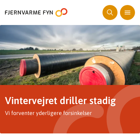
Vintervejret driller stadig
Vi forventer yderligere forsinkelser