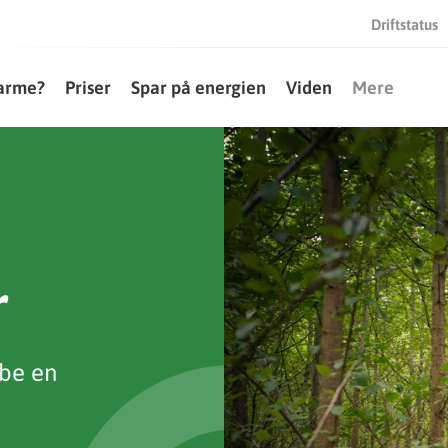
Driftstatus
varme?
Priser
Spar på energien
Viden
Mere
r
abe en