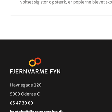
vokset sig stor og stærk, er poplerne blevet sko
Havnegade 120
5000 Odense C
65 47 30 00
kontakt@fjernvarmefyn.dk